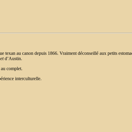
ecue texan au canon depuis 1866. Vraiment déconseillé aux petits estom
eet
d’Austin.
 au complet.
ience interculturelle.