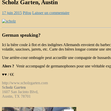
Scholz Garten, Austin
17 juin 2015
Pifou
Laisser un commentaire
German speaking?
Ici la bière coule à flot et des indigènes Allemands envoient du barb
volatile, saucisses, jarrets, etc. Carte des bières longue comme une
str
Une arrière-cour ombragée peut accueillir une compagnie de hussards
Alors ?
Venir accompagné de germanophones pour une véritable expér
♥♥ / €€
http://www.scholzgarten.com
Scholz Garten
1607 San Jacinto Blvd,
Austin, TX 78701