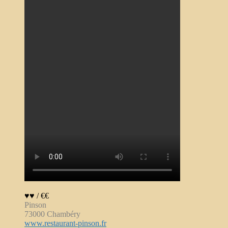
♥♥ / €€
Pinson
73000 Chambéry
www.restaurant-pinson.fr