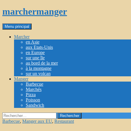
Aller
marchermanger
au
contenu
Recherche
Menu principal
Marcher
en Asie
aux Etats-Unis
en Europe
sur une île
au bord de la mer
à la montagne
sur un volcan
Manger
Barbecue
Marchés
Pizza
Poisson
Sandwich
Rechercher :
Barbecue
,
Manger aux EU
,
Restaurant