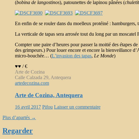
(
bobina de langostinos
), patounettes de lapinou pânées (
chuleti
En enfin de se rouler dans du moelleux protéiné : hamburgers, ta
La verticale de tapas sera arrosée tout du long par un moscatel Fl
Compter une paire d’heures pour passer la moitié des étapes de l
des grimpeurs.) Pour louer encore et encore la bienveillance d’A
micro-bouchée… (
L’invasion des tapas
,
Le Monde
)
♥♥ / €
Arte de Cozina
Calle Calzada 29, Antequera
artedecozina.com
Arte de Cozina, Antequera
16 avril 2017
Pifou
Laisser un commentaire
Plus d’apartés
→
Regarder