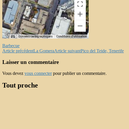
Données cartographiques
Conditions d'utilisation
Barbecue
Navigation
Article précédent
La Gomera
Article suivant
Pico del Teide, Tenerife
des
Laisser un commentaire
articles
Vous devez
vous connecter
pour publier un commentaire.
Tout proche